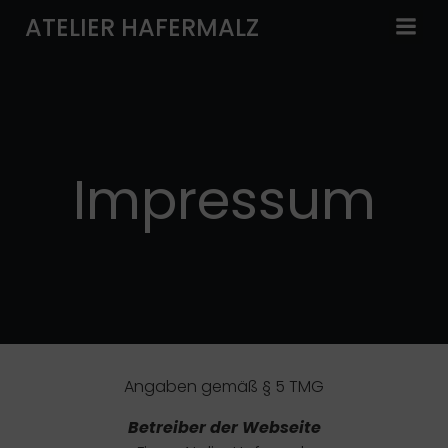
Springe
ATELIER HAFERMALZ
zum
Inhalt
Impressum
Angaben gemäß § 5 TMG
Betreiber der Webseite