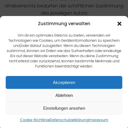
Urheberrechts bedürfen der schriftlichen Zustimmung
des jeweiligen Autors
bzw. Erstellers. Downloads und Kopien dieser Seite sind
Zustimmung verwalten
nur für den privaten,
nicht kommerziellen Gebrauch gestattet.
Um dir ein optimales Erlebnis zu bieten, verwenden wir
Technologien wie Cookies, um Geräteinformationen zu speichern
Soweit die Inhalte auf dieser Seite nicht vom Betreiber
und/oder darauf zuzugreifen. Wenn du diesen Technologien
erstellt wurden, werden
zustimmst, können wir Daten wie das Surfverhalten oder eindeutige
die Urheberrechte Dritter beachtet. Insbesondere werden
IDs auf dieser Website verarbeiten. Wenn du deine Zustimmung
nicht erteilst oder zurückziehst, können bestimmte Merkmale und
Inhalte Dritter als
Funktionen beeinträchtigt werden.
solche gekennzeichnet. Sollten Sie trotzdem auf eine
Urheberrechtsverletzung
Akzeptieren
aufmerksam werden, bitten wir um einen
entsprechenden Hinweis. Bei
Ablehnen
Bekanntwerden von Rechtsverletzungen werden wir
derartige Inhalte umgehend
Einstellungen ansehen
entfernen.
Cookie-Richtlinie
Datenschutzerklärung
Impressum